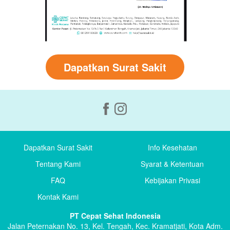
Dapatkan Surat Sakit
Dapatkan Surat Sakit
Info Kesehatan
Tentang Kami
Syarat & Ketentuan
FAQ
Kebijakan Privasi
Kontak Kami
PT Cepat Sehat Indonesia
Jalan Peternakan No. 13, Kel. Tengah, Kec. Kramatjati, Kota Adm.