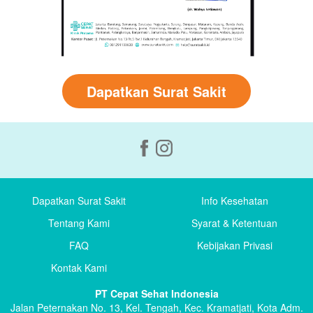
Dapatkan Surat Sakit
Dapatkan Surat Sakit
Info Kesehatan
Tentang Kami
Syarat & Ketentuan
FAQ
Kebijakan Privasi
Kontak Kami
PT Cepat Sehat Indonesia
Jalan Peternakan No. 13, Kel. Tengah, Kec. Kramatjati, Kota Adm.