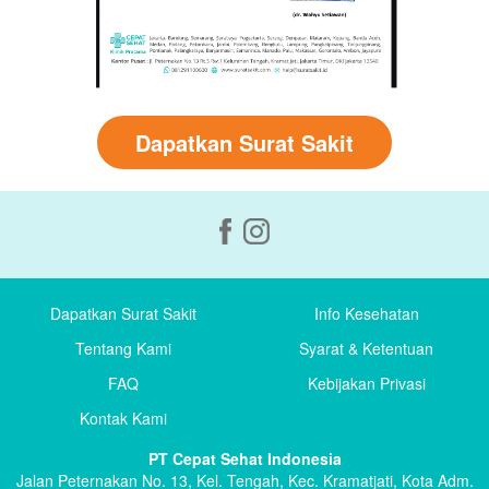
Dapatkan Surat Sakit
Dapatkan Surat Sakit
Info Kesehatan
Tentang Kami
Syarat & Ketentuan
FAQ
Kebijakan Privasi
Kontak Kami
PT Cepat Sehat Indonesia
Jalan Peternakan No. 13, Kel. Tengah, Kec. Kramatjati, Kota Adm.